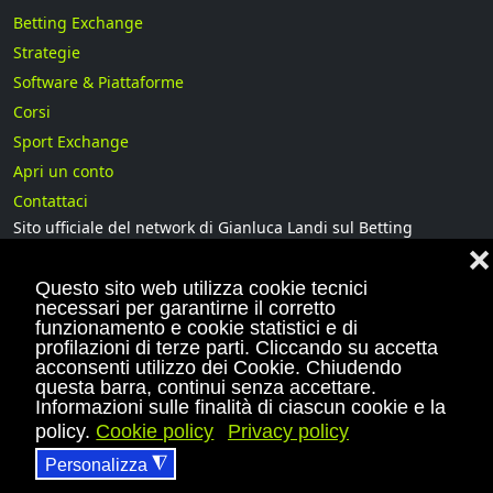
Betting Exchange
Strategie
Software & Piattaforme
Corsi
Sport Exchange
Apri un conto
Contattaci
Sito ufficiale del network di Gianluca Landi sul Betting
Exchange e il Trading Sportivo. In questo sito tutti i testi, le
❌
immagini, le tabelle e i contenuti sono curati direttamente
Questo sito web utilizza cookie tecnici
dallo stesso autore che ne garantisce l'attendibilità e la
necessari per garantirne il corretto
accuratezza.
funzionamento e cookie statistici e di
profilazioni di terze parti. Cliccando su accetta
acconsenti utilizzo dei Cookie. Chiudendo
questa barra, continui senza accettare.
Informazioni sulle finalità di ciascun cookie e la
policy.
Cookie policy
Privacy policy
© Copyright 2004 - 2024 bettingexchange.cc è sito ufficiale del
network di Gianluca Landi Piva 01460210113. E' vietata qualsiasi
◮
Personalizza
duplicazione, plagio e utilizzo del materiale presente nel sito. Il