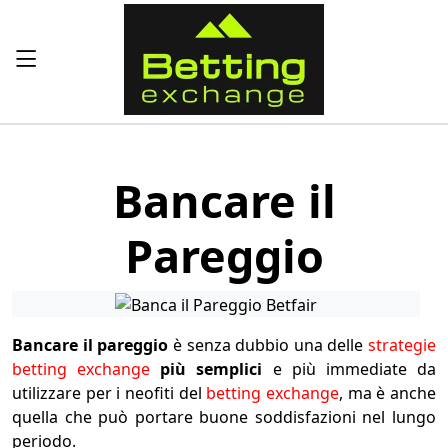
Bancare il
Pareggio
Bancare il pareggio
è senza dubbio una delle
strategie
betting exchange
più semplici
e più immediate da
utilizzare per i neofiti del
betting exchange
, ma è anche
quella che può portare buone soddisfazioni nel lungo
periodo.