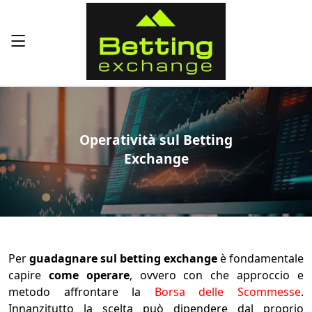
Operatività sul Betting
Exchange
Per
guadagnare sul betting exchange
è fondamentale
capire
come operare
, ovvero con che approccio e
metodo affrontare la
Borsa delle Scommesse
.
Innanzitutto la scelta può dipendere dal proprio