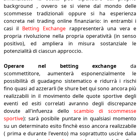
background , ovvero se si viene dal mondo delle
scommesse tradizionali oppure si ha esperienza
concreta nel trading online finanziario: in entrambi i
casi il
Betting Exchange
rappresenterà una vera e
propria rivoluzione nella propria operatività (in senso
positivo), ed ampliera in misura sostanziale le
potenzialità di ciascun approccio.
Operare nel betting exchange
da
scommettitore, aumenterà esponenzialmente le
possibilità di guadagno sistematico e ridurrà i rischi
fino quasi ad azzerarli (le shure bet qui sono ancora più
realizzabili in il movimento delle quote sportive degli
eventi ed esiti correlati avranno degli discrepanze
dovute all'infuenza dello
scambio di scommesse
sportive
): sarà posibile puntare in qualsiasi momento
su un determinato esito finchè esso ancora realizzabile
( prima e durante l'evento) ma soprattutto uscire dalla