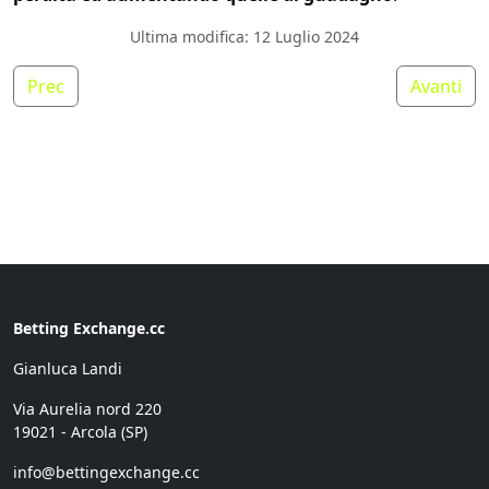
Ultima modifica: 12 Luglio 2024
Articolo precedente: Problemi liquidità nel Betting Excha
Articolo s
Prec
Avanti
Betting Exchange.cc
Gianluca Landi
Via Aurelia nord 220
19021 - Arcola (SP)
info@bettingexchange.cc