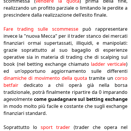
scommessa (
vendere la quota
) prima della fine,
realizzando un profitto parziale o limitando le perdite a
prescindere dalla realizzazione dell'esito finale.
Fare trading sulle scommesse
può rappresentare
invece la "nuova Mecca" per il trader stanco dei mercati
finanziari ormai supertassati, illiquidi, e manipolati:
grazie soprattutto al suo bagaglio di esperienze
operative sia in materia di trading che di scalping sul
book (nel betting exchange chiamato
ladder verticale
)
ed un'opportuno aggiornamento sulle differenti
dinamiche di movimento della quota
tramite un
corso
betfair
dedicato a chii operà già nella borsa
tradizionale, potrà finalmente ripartire da 0 imparando
agevolmente
come guadagnare sul betting exchange
in modo molto più facile e costante che sugli exchange
finanziari standard.
Soprattutto lo
sport trader
(trader che opera nel