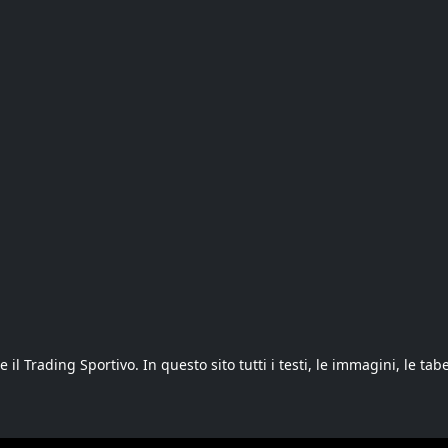
 il Trading Sportivo. In questo sito tutti i testi, le immagini, le ta