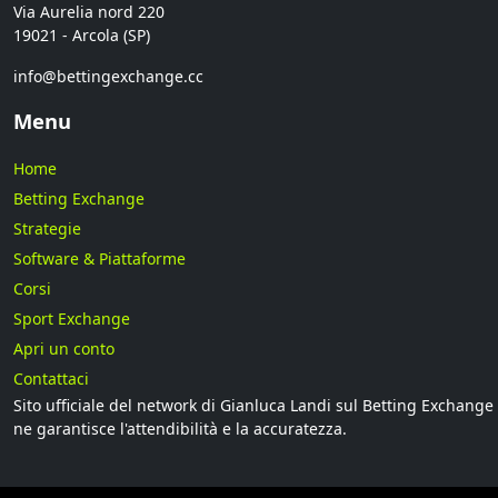
Via Aurelia nord 220
19021 - Arcola (SP)
info@bettingexchange.cc
Menu
Home
Betting Exchange
Strategie
Software & Piattaforme
Corsi
Sport Exchange
Apri un conto
Contattaci
Sito ufficiale del network di Gianluca Landi sul Betting Exchange e
ne garantisce l'attendibilità e la accuratezza.