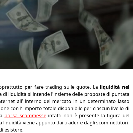
oprattutto per fare trading sulle quote. La
liquidità nel
 di liquidità si intende l'insieme delle proposte di puntata
internet all’ interno del mercato in un determinato lasso
one con l’ importo totale disponibile per ciascun livello di
la
borsa scommesse
infatti non è presente la figura del
 liquidità viene appunto dai trader e dagli scommettitori:
i esistere.