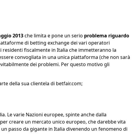
maggio 2013
che limita e pone un serio
problema riguardo
iattaforme di betting exchange dei vari operatori
ti residenti fiscalmente in Italia che immetteranno la
 essere convogliata in una unica piattaforma (che non sarà
nevitabilmente dei problemi. Per questo motivo gli
e della sua clientela di betfair.com;
lia. Le varie Nazioni europee, spinte anche dalla
o per creare un mercato unico europeo, che darebbe vita
un passo da gigante in Italia divenendo un fenomeno di