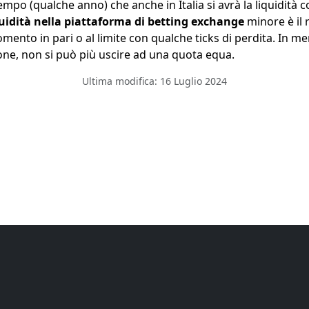
 tempo (qualche anno) che anche in Italia si avrà la liquidi
iquidità nella piattaforma di betting exchange
minore è il 
mento in pari o al limite con qualche ticks di perdita. In me
one, non si può più uscire ad una quota equa.
Ultima modifica: 16 Luglio 2024
nza tra i due siti di exchange